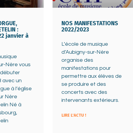
ORGUE,
NOS MANIFESTATIONS
TELIN :
2022/2023
2 janvier à
L’école de musique
d’Aubigny-sur-Nère
musique
organise des
ur-Nère vous
manifestations pour
 débuter
permettre aux élèves de
3 avec un
se produire et des
gue à l’église
concerts avec des
ur Nère
intervenants extérieurs.
elin Né à
sbourg,
LIRE L'ACTU !
elin