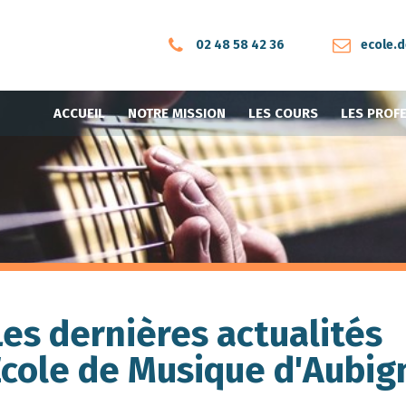
02 48 58 42 36
ecole.
ACCUEIL
NOTRE MISSION
LES COURS
LES PROF
Les dernières actualités
Ecole de Musique d'Aubign