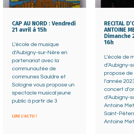
CAP AU NORD : Vendredi
RECITAL D’
21 avril à 15h
ANTOINE ME
Dimanche 2
16h
L’école de musique
d’Aubigny-sur-Nère en
L’école de 
partenariat avec la
d’Aubigny-s
communautée de
propose de
communes Sauldre et
l’année 202
Sologne vous propose un
concert d’or
spectacle musical jeune
d’Aubigny-s
public à partir de 3
Antoine Met
Saint-Péter
LIRE L'ACTU !
Antoine Met