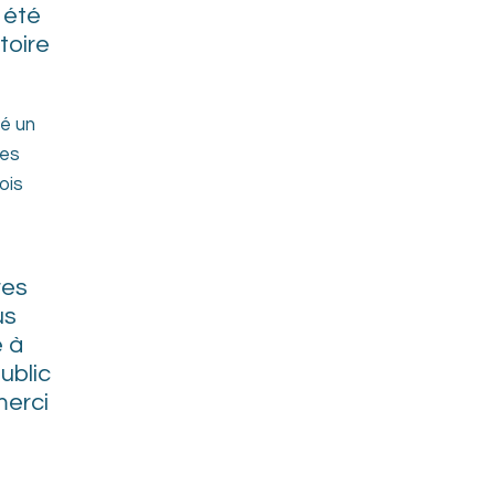
 été
toire
té un
les
ois
res
us
e à
ublic
merci