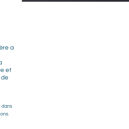
ère a
a
e et
 de
u dans
ions.